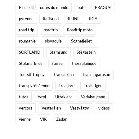
Plus belles routes du monde
pote
PRAGUE
pyrenee
Raftsund
REINE
RGA
road trip
roadtrip
Roadtrip moto
roumanie
slovaquie
Sognefjellet
SORTLAND
Stamsund
Stégastein
Stokmarknes
suisse
thessalonique
Toursit Trophy
transapilna
transfagarasan
transpyrénéenne
Trollfjord
Trollstigen
tutos
tyrol
Uttakleiv
Vedahaugane
vercors
Vesterålen
Vestvågøy
videos
vienne
VIK
Zadar