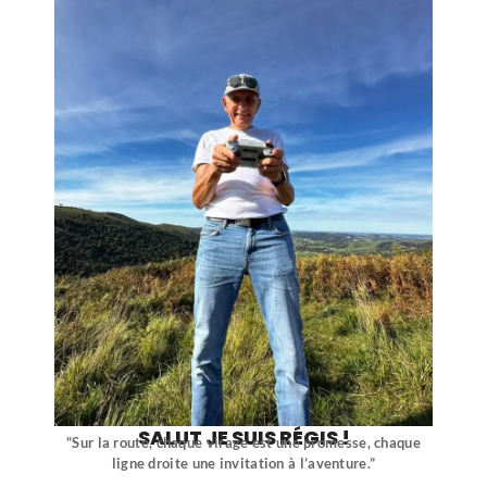
SALUT JE SUIS RÉGIS !
“Sur la route, chaque virage est une promesse, chaque
ligne droite une invitation à l’aventure.”