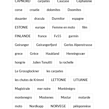
CAPNORD
carpates
Caucase
Céphalonie
corse
croatie
dolomites
Doomites
douanier
dracula
Durmitor
espagne
ESTONIE
europe
Femme en moto
film
FINLANDE
france
Fv55
garmin
Geiranger
Geirangerfjord
Gerlos Alpenstrasse
grece
Grèce
Haukland
Henningsvær
hongrie
Julien Tonuitti
la rochelle
Le Grossglockner
les carpates
les chutes de Krimml
LETTONIE
LITUANIE
Magistrale
mer noire
Monténégro
montenegro
Moskenes
Mostar
motarde
moto
Nordkapp
NORVEGE
péloponnèse