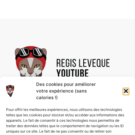
Des cookies pour améliorer
votre expérience (sans
calories !)
Découvre des vidéos uniques et des contenus
Pour offrir les meilleures expériences, nous utilisons des technologies
passionnants, rien que pour toi ! Abonne-toi à la
telles que les cookies pour stocker et/ou accéder aux informations des
chaîne pour ne rien rater et profiter de nos
appareils. Le fait de consentir à ces technologies nous permettra de
nouveautés en avant-première.
traiter des données telles que le comportement de navigation ou les ID
uniques sur ce site. Le fait de ne pas consentir ou de retirer son