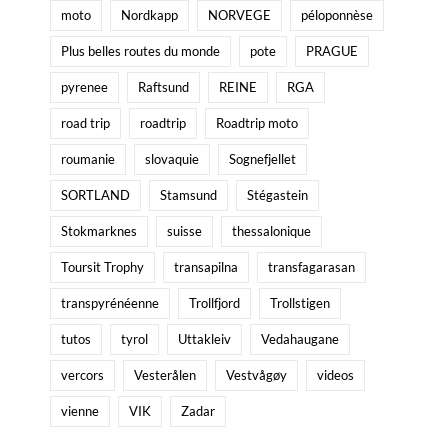
moto
Nordkapp
NORVEGE
péloponnèse
Plus belles routes du monde
pote
PRAGUE
pyrenee
Raftsund
REINE
RGA
road trip
roadtrip
Roadtrip moto
roumanie
slovaquie
Sognefjellet
SORTLAND
Stamsund
Stégastein
Stokmarknes
suisse
thessalonique
Toursit Trophy
transapilna
transfagarasan
transpyrénéenne
Trollfjord
Trollstigen
tutos
tyrol
Uttakleiv
Vedahaugane
vercors
Vesterålen
Vestvågøy
videos
vienne
VIK
Zadar