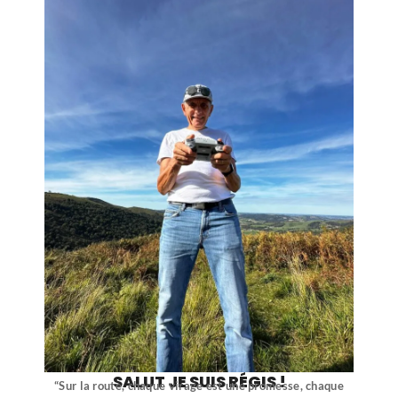
SALUT JE SUIS RÉGIS !
“Sur la route, chaque virage est une promesse, chaque