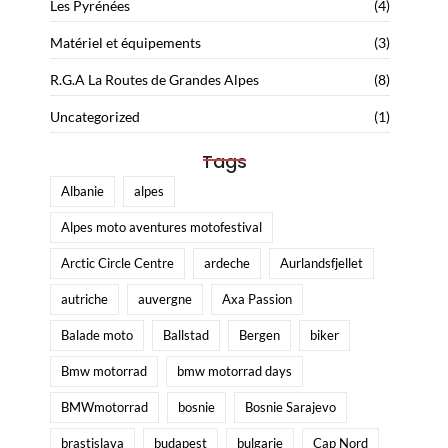
Les Pyrénées
(4)
Matériel et équipements
(3)
R.G.A La Routes de Grandes Alpes
(8)
Uncategorized
(1)
Tags
Albanie
alpes
Alpes moto aventures motofestival
Arctic Circle Centre
ardeche
Aurlandsfjellet
autriche
auvergne
Axa Passion
Balade moto
Ballstad
Bergen
biker
Bmw motorrad
bmw motorrad days
BMWmotorrad
bosnie
Bosnie Sarajevo
brastislava
budapest
bulgarie
Cap Nord