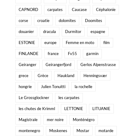
CAPNORD
carpates
Caucase
Céphalonie
corse
croatie
dolomites
Doomites
douanier
dracula
Durmitor
espagne
ESTONIE
europe
Femme en moto
film
FINLANDE
france
Fv55
garmin
Geiranger
Geirangerfjord
Gerlos Alpenstrasse
grece
Grèce
Haukland
Henningsvær
hongrie
Julien Tonuitti
la rochelle
Le Grossglockner
les carpates
les chutes de Krimml
LETTONIE
LITUANIE
Magistrale
mer noire
Monténégro
montenegro
Moskenes
Mostar
motarde