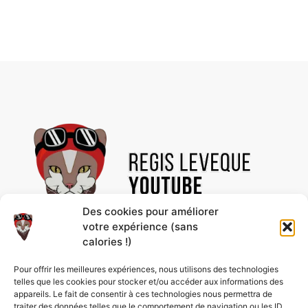
Des cookies pour améliorer
votre expérience (sans
calories !)
Découvre des vidéos uniques et des contenus
Pour offrir les meilleures expériences, nous utilisons des technologies
passionnants, rien que pour toi ! Abonne-toi à la
telles que les cookies pour stocker et/ou accéder aux informations des
chaîne pour ne rien rater et profiter de nos
appareils. Le fait de consentir à ces technologies nous permettra de
nouveautés en avant-première.
traiter des données telles que le comportement de navigation ou les ID