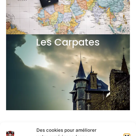
Les Carpates
Les fichiers GPX sont
Des cookies pour améliorer