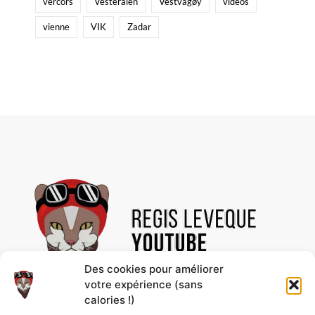
vercors
Vesterålen
Vestvågøy
videos
vienne
VIK
Zadar
Des cookies pour améliorer
votre expérience (sans
calories !)