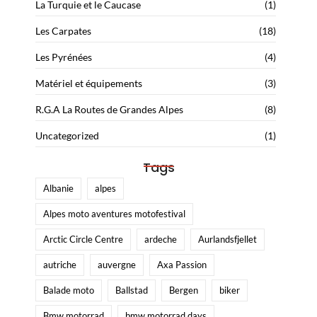
La Turquie et le Caucase
(1)
Les Carpates
(18)
Les Pyrénées
(4)
Matériel et équipements
(3)
R.G.A La Routes de Grandes Alpes
(8)
Uncategorized
(1)
Tags
Albanie
alpes
Alpes moto aventures motofestival
Arctic Circle Centre
ardeche
Aurlandsfjellet
autriche
auvergne
Axa Passion
Balade moto
Ballstad
Bergen
biker
Bmw motorrad
bmw motorrad days