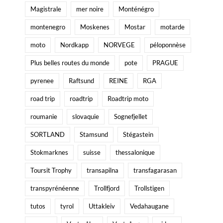
Magistrale
mer noire
Monténégro
montenegro
Moskenes
Mostar
motarde
moto
Nordkapp
NORVEGE
péloponnèse
Plus belles routes du monde
pote
PRAGUE
pyrenee
Raftsund
REINE
RGA
road trip
roadtrip
Roadtrip moto
roumanie
slovaquie
Sognefjellet
SORTLAND
Stamsund
Stégastein
Stokmarknes
suisse
thessalonique
Toursit Trophy
transapilna
transfagarasan
transpyrénéenne
Trollfjord
Trollstigen
tutos
tyrol
Uttakleiv
Vedahaugane