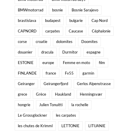
BMWmotorrad
bosnie
Bosnie Sarajevo
brastislava
budapest
bulgarie
Cap Nord
CAPNORD
carpates
Caucase
Céphalonie
corse
croatie
dolomites
Doomites
douanier
dracula
Durmitor
espagne
ESTONIE
europe
Femme en moto
film
FINLANDE
france
Fv55
garmin
Geiranger
Geirangerfjord
Gerlos Alpenstrasse
grece
Grèce
Haukland
Henningsvær
hongrie
Julien Tonuitti
la rochelle
Le Grossglockner
les carpates
les chutes de Krimml
LETTONIE
LITUANIE