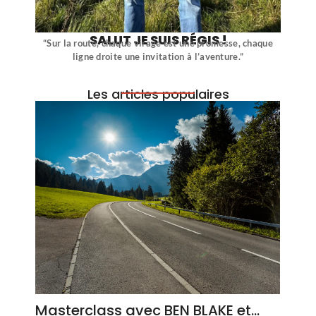
SALUT JE SUIS RÉGIS !
“Sur la route, chaque virage est une promesse, chaque
ligne droite une invitation à l’aventure.”
Les articles populaires
Masterclass avec BEN BLAKE et…