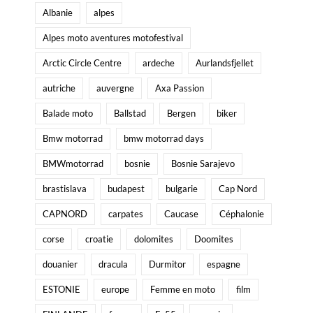
Albanie
alpes
Alpes moto aventures motofestival
Arctic Circle Centre
ardeche
Aurlandsfjellet
autriche
auvergne
Axa Passion
Balade moto
Ballstad
Bergen
biker
Bmw motorrad
bmw motorrad days
BMWmotorrad
bosnie
Bosnie Sarajevo
brastislava
budapest
bulgarie
Cap Nord
CAPNORD
carpates
Caucase
Céphalonie
corse
croatie
dolomites
Doomites
douanier
dracula
Durmitor
espagne
ESTONIE
europe
Femme en moto
film