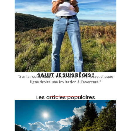
SALUT JE SUIS RÉGIS !
“Sur la route, chaque virage est une promesse, chaque
ligne droite une invitation à l’aventure.”
Les articles populaires