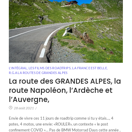
L'INTÉGRAL, LES FILMS DES ROADTRIPS
,
LA FRANCE EST BELLE
,
R.G.A LA ROUTES DE GRANDES ALPES
La route des GRANDES ALPES, la
route Napoléon, l’Ardèche et
l’Auvergne,
28 août 2021
/
Envie de vivre ces 11 jours de roadtrip comme si tu y étais..., 4
potes, 4 motos, une envie: «ROULER», un contexte « le post
confinement COVID »… Pas de BMW Motorrad Days cette année ,