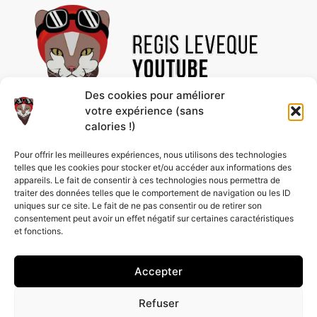
Des cookies pour améliorer
votre expérience (sans
calories !)
Découvre des vidéos uniques et des contenus
Pour offrir les meilleures expériences, nous utilisons des technologies
passionnants, rien que pour toi ! Abonne-toi à la
telles que les cookies pour stocker et/ou accéder aux informations des
chaîne pour ne rien rater et profiter de nos
appareils. Le fait de consentir à ces technologies nous permettra de
nouveautés en avant-première.
traiter des données telles que le comportement de navigation ou les ID
uniques sur ce site. Le fait de ne pas consentir ou de retirer son
consentement peut avoir un effet négatif sur certaines caractéristiques
et fonctions.
Accepter
Refuser