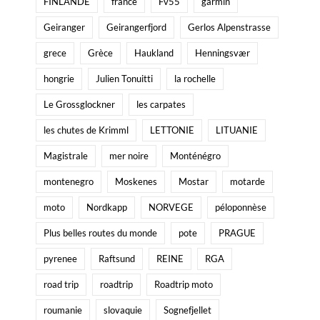
FINLANDE
france
Fv55
garmin
Geiranger
Geirangerfjord
Gerlos Alpenstrasse
grece
Grèce
Haukland
Henningsvær
hongrie
Julien Tonuitti
la rochelle
Le Grossglockner
les carpates
les chutes de Krimml
LETTONIE
LITUANIE
Magistrale
mer noire
Monténégro
montenegro
Moskenes
Mostar
motarde
moto
Nordkapp
NORVEGE
péloponnèse
Plus belles routes du monde
pote
PRAGUE
pyrenee
Raftsund
REINE
RGA
road trip
roadtrip
Roadtrip moto
roumanie
slovaquie
Sognefjellet