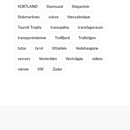
SORTLAND
Stamsund
Stégastein
Stokmarknes
suisse
thessalonique
Toursit Trophy
transapilna
transfagarasan
transpyrénéenne
Trollfjord
Trollstigen
tutos
tyrol
Uttakleiv
Vedahaugane
vercors
Vesterålen
Vestvågøy
videos
vienne
VIK
Zadar