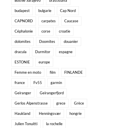
Bosnie Sarajevo
brastislava
budapest
bulgarie
Cap Nord
CAPNORD
carpates
Caucase
Céphalonie
corse
croatie
dolomites
Doomites
douanier
dracula
Durmitor
espagne
ESTONIE
europe
Femme en moto
film
FINLANDE
france
Fv55
garmin
Geiranger
Geirangerfjord
Gerlos Alpenstrasse
grece
Grèce
Haukland
Henningsvær
hongrie
Julien Tonuitti
la rochelle