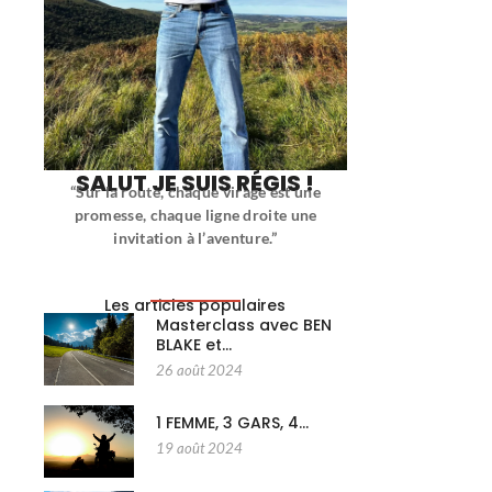
SALUT JE SUIS RÉGIS !
“Sur la route, chaque virage est une
promesse, chaque ligne droite une
invitation à l’aventure.”
Les articles populaires
Masterclass avec BEN
BLAKE et…
26 août 2024
1 FEMME, 3 GARS, 4…
19 août 2024