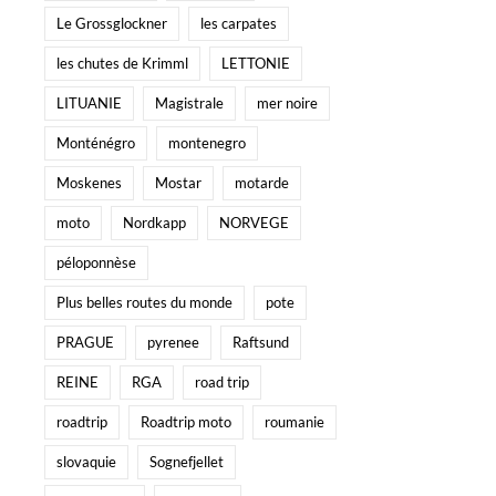
Le Grossglockner
les carpates
les chutes de Krimml
LETTONIE
LITUANIE
Magistrale
mer noire
Monténégro
montenegro
Moskenes
Mostar
motarde
moto
Nordkapp
NORVEGE
péloponnèse
Plus belles routes du monde
pote
PRAGUE
pyrenee
Raftsund
REINE
RGA
road trip
roadtrip
Roadtrip moto
roumanie
slovaquie
Sognefjellet