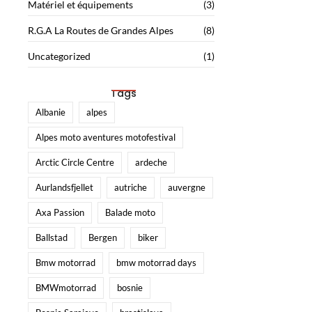
Matériel et équipements
(3)
R.G.A La Routes de Grandes Alpes
(8)
Uncategorized
(1)
Tags
Albanie
alpes
Alpes moto aventures motofestival
Arctic Circle Centre
ardeche
Aurlandsfjellet
autriche
auvergne
Axa Passion
Balade moto
Ballstad
Bergen
biker
Bmw motorrad
bmw motorrad days
BMWmotorrad
bosnie