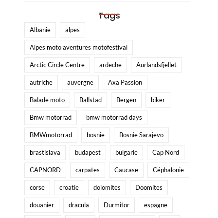
Tags
Albanie
alpes
Alpes moto aventures motofestival
Arctic Circle Centre
ardeche
Aurlandsfjellet
autriche
auvergne
Axa Passion
Balade moto
Ballstad
Bergen
biker
Bmw motorrad
bmw motorrad days
BMWmotorrad
bosnie
Bosnie Sarajevo
brastislava
budapest
bulgarie
Cap Nord
CAPNORD
carpates
Caucase
Céphalonie
corse
croatie
dolomites
Doomites
douanier
dracula
Durmitor
espagne