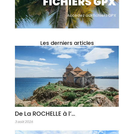
FICHIERS GPX
Accèdez aux fichiers GPX
Les derniers articles
De La ROCHELLE à l’…
3 août 2026