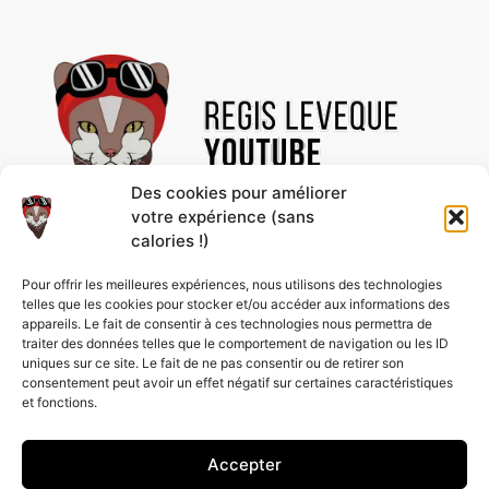
Des cookies pour améliorer
votre expérience (sans
calories !)
Découvre des vidéos uniques et des contenus
Pour offrir les meilleures expériences, nous utilisons des technologies
passionnants, rien que pour toi ! Abonne-toi à la
telles que les cookies pour stocker et/ou accéder aux informations des
chaîne pour ne rien rater et profiter de nos
appareils. Le fait de consentir à ces technologies nous permettra de
nouveautés en avant-première.
traiter des données telles que le comportement de navigation ou les ID
uniques sur ce site. Le fait de ne pas consentir ou de retirer son
consentement peut avoir un effet négatif sur certaines caractéristiques
et fonctions.
Accepter