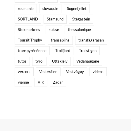
roumanie
slovaquie
Sognefjellet
SORTLAND
Stamsund
Stégastein
Stokmarknes
suisse
thessalonique
Toursit Trophy
transapilna
transfagarasan
transpyrénéenne
Trollfjord
Trollstigen
tutos
tyrol
Uttakleiv
Vedahaugane
vercors
Vesterålen
Vestvågøy
videos
vienne
VIK
Zadar