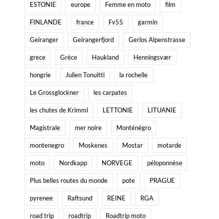
ESTONIE
europe
Femme en moto
film
FINLANDE
france
Fv55
garmin
Geiranger
Geirangerfjord
Gerlos Alpenstrasse
grece
Grèce
Haukland
Henningsvær
hongrie
Julien Tonuitti
la rochelle
Le Grossglockner
les carpates
les chutes de Krimml
LETTONIE
LITUANIE
Magistrale
mer noire
Monténégro
montenegro
Moskenes
Mostar
motarde
moto
Nordkapp
NORVEGE
péloponnèse
Plus belles routes du monde
pote
PRAGUE
pyrenee
Raftsund
REINE
RGA
road trip
roadtrip
Roadtrip moto