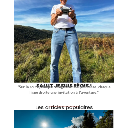
SALUT JE SUIS RÉGIS !
“Sur la route, chaque virage est une promesse, chaque
ligne droite une invitation à l’aventure.”
Les articles populaires