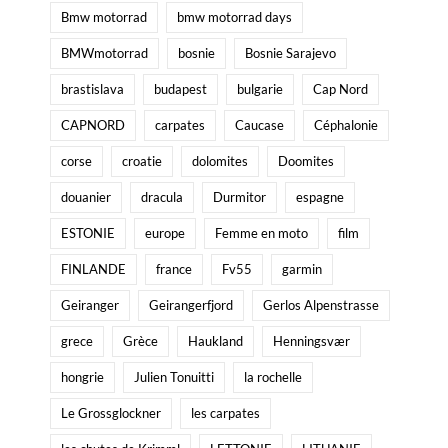
Bmw motorrad
bmw motorrad days
BMWmotorrad
bosnie
Bosnie Sarajevo
brastislava
budapest
bulgarie
Cap Nord
CAPNORD
carpates
Caucase
Céphalonie
corse
croatie
dolomites
Doomites
douanier
dracula
Durmitor
espagne
ESTONIE
europe
Femme en moto
film
FINLANDE
france
Fv55
garmin
Geiranger
Geirangerfjord
Gerlos Alpenstrasse
grece
Grèce
Haukland
Henningsvær
hongrie
Julien Tonuitti
la rochelle
Le Grossglockner
les carpates