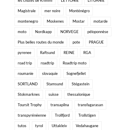
les chutes de Krimml
LETTONIE
LITUANIE
Magistrale
mer noire
Monténégro
montenegro
Moskenes
Mostar
motarde
moto
Nordkapp
NORVEGE
péloponnèse
Plus belles routes du monde
pote
PRAGUE
pyrenee
Raftsund
REINE
RGA
road trip
roadtrip
Roadtrip moto
roumanie
slovaquie
Sognefjellet
SORTLAND
Stamsund
Stégastein
Stokmarknes
suisse
thessalonique
Toursit Trophy
transapilna
transfagarasan
transpyrénéenne
Trollfjord
Trollstigen
tutos
tyrol
Uttakleiv
Vedahaugane