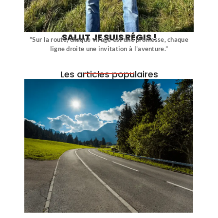
SALUT JE SUIS RÉGIS !
“Sur la route, chaque virage est une promesse, chaque
ligne droite une invitation à l’aventure.”
Les articles populaires