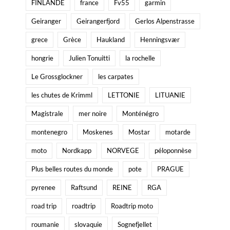
FINLANDE
france
Fv55
garmin
Geiranger
Geirangerfjord
Gerlos Alpenstrasse
grece
Grèce
Haukland
Henningsvær
hongrie
Julien Tonuitti
la rochelle
Le Grossglockner
les carpates
les chutes de Krimml
LETTONIE
LITUANIE
Magistrale
mer noire
Monténégro
montenegro
Moskenes
Mostar
motarde
moto
Nordkapp
NORVEGE
péloponnèse
Plus belles routes du monde
pote
PRAGUE
pyrenee
Raftsund
REINE
RGA
road trip
roadtrip
Roadtrip moto
roumanie
slovaquie
Sognefjellet