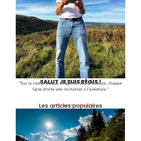
SALUT JE SUIS RÉGIS !
“Sur la route, chaque virage est une promesse, chaque
ligne droite une invitation à l’aventure.”
Les articles populaires