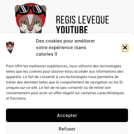
Des cookies pour améliorer
votre expérience (sans
calories !)
Découvre des vidéos uniques et des contenus
Pour offrir les meilleures expériences, nous utilisons des technologies
passionnants, rien que pour toi ! Abonne-toi à la
telles que les cookies pour stocker et/ou accéder aux informations des
chaîne pour ne rien rater et profiter de nos
appareils. Le fait de consentir à ces technologies nous permettra de
nouveautés en avant-première.
traiter des données telles que le comportement de navigation ou les ID
uniques sur ce site. Le fait de ne pas consentir ou de retirer son
consentement peut avoir un effet négatif sur certaines caractéristiques
et fonctions.
Accepter
Refuser