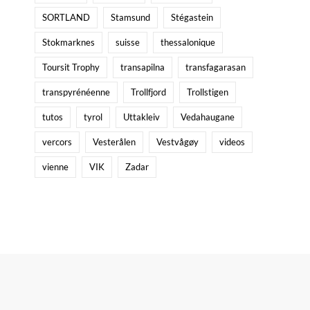
SORTLAND
Stamsund
Stégastein
Stokmarknes
suisse
thessalonique
Toursit Trophy
transapilna
transfagarasan
transpyrénéenne
Trollfjord
Trollstigen
tutos
tyrol
Uttakleiv
Vedahaugane
vercors
Vesterålen
Vestvågøy
videos
vienne
VIK
Zadar