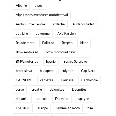
Albanie
alpes
Alpes moto aventures motofestival
Arctic Circle Centre
ardeche
Aurlandsfjellet
autriche
auvergne
Axa Passion
Balade moto
Ballstad
Bergen
biker
Bmw motorrad
bmw motorrad days
BMWmotorrad
bosnie
Bosnie Sarajevo
brastislava
budapest
bulgarie
Cap Nord
CAPNORD
carpates
Caucase
Céphalonie
corse
croatie
dolomites
Doomites
douanier
dracula
Durmitor
espagne
ESTONIE
europe
Femme en moto
film