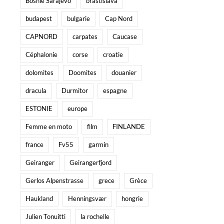
Bosnie Sarajevo
brastislava
budapest
bulgarie
Cap Nord
CAPNORD
carpates
Caucase
Céphalonie
corse
croatie
dolomites
Doomites
douanier
dracula
Durmitor
espagne
ESTONIE
europe
Femme en moto
film
FINLANDE
france
Fv55
garmin
Geiranger
Geirangerfjord
Gerlos Alpenstrasse
grece
Grèce
Haukland
Henningsvær
hongrie
Julien Tonuitti
la rochelle