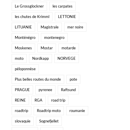
Le Grossglockner
les carpates
les chutes de Krimml
LETTONIE
LITUANIE
Magistrale
mer noire
Monténégro
montenegro
Moskenes
Mostar
motarde
moto
Nordkapp
NORVEGE
péloponnèse
Plus belles routes du monde
pote
PRAGUE
pyrenee
Raftsund
REINE
RGA
road trip
roadtrip
Roadtrip moto
roumanie
slovaquie
Sognefjellet