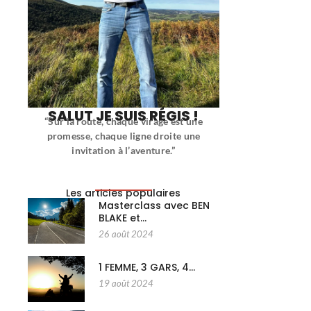
SALUT JE SUIS RÉGIS !
“Sur la route, chaque virage est une
promesse, chaque ligne droite une
invitation à l’aventure.”
Les articles populaires
Masterclass avec BEN
BLAKE et…
26 août 2024
1 FEMME, 3 GARS, 4…
19 août 2024