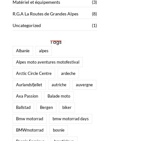
Matériel et équipements
(3)
R.G.A La Routes de Grandes Alpes
(8)
Uncategorized
(1)
Tags
Albanie
alpes
Alpes moto aventures motofestival
Arctic Circle Centre
ardeche
Aurlandsfjellet
autriche
auvergne
Axa Passion
Balade moto
Ballstad
Bergen
biker
Bmw motorrad
bmw motorrad days
BMWmotorrad
bosnie