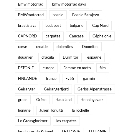
Bmw motorrad
bmw motorrad days
BMWmotorrad
bosnie
Bosnie Sarajevo
brastislava
budapest
bulgarie
Cap Nord
CAPNORD
carpates
Caucase
Céphalonie
corse
croatie
dolomites
Doomites
douanier
dracula
Durmitor
espagne
ESTONIE
europe
Femme en moto
film
FINLANDE
france
Fv55
garmin
Geiranger
Geirangerfjord
Gerlos Alpenstrasse
grece
Grèce
Haukland
Henningsvær
hongrie
Julien Tonuitti
la rochelle
Le Grossglockner
les carpates
les chutes de Krimml
LETTONIE
LITUANIE