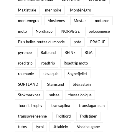
Magistrale
mer noire
Monténégro
montenegro
Moskenes
Mostar
motarde
moto
Nordkapp
NORVEGE
péloponnèse
Plus belles routes du monde
pote
PRAGUE
pyrenee
Raftsund
REINE
RGA
road trip
roadtrip
Roadtrip moto
roumanie
slovaquie
Sognefjellet
SORTLAND
Stamsund
Stégastein
Stokmarknes
suisse
thessalonique
Toursit Trophy
transapilna
transfagarasan
transpyrénéenne
Trollfjord
Trollstigen
tutos
tyrol
Uttakleiv
Vedahaugane