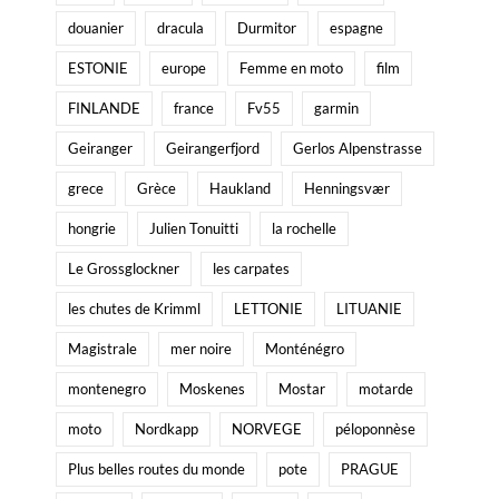
douanier
dracula
Durmitor
espagne
ESTONIE
europe
Femme en moto
film
FINLANDE
france
Fv55
garmin
Geiranger
Geirangerfjord
Gerlos Alpenstrasse
grece
Grèce
Haukland
Henningsvær
hongrie
Julien Tonuitti
la rochelle
Le Grossglockner
les carpates
les chutes de Krimml
LETTONIE
LITUANIE
Magistrale
mer noire
Monténégro
montenegro
Moskenes
Mostar
motarde
moto
Nordkapp
NORVEGE
péloponnèse
Plus belles routes du monde
pote
PRAGUE