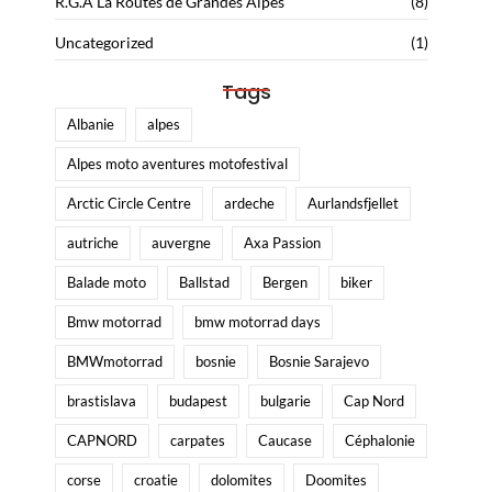
R.G.A La Routes de Grandes Alpes
(8)
Uncategorized
(1)
Tags
Albanie
alpes
Alpes moto aventures motofestival
Arctic Circle Centre
ardeche
Aurlandsfjellet
autriche
auvergne
Axa Passion
Balade moto
Ballstad
Bergen
biker
Bmw motorrad
bmw motorrad days
BMWmotorrad
bosnie
Bosnie Sarajevo
brastislava
budapest
bulgarie
Cap Nord
CAPNORD
carpates
Caucase
Céphalonie
corse
croatie
dolomites
Doomites