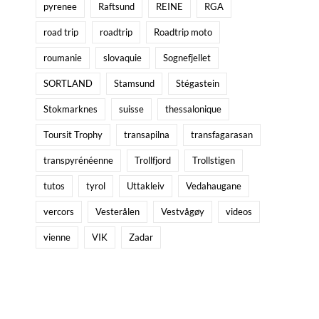
pyrenee
Raftsund
REINE
RGA
road trip
roadtrip
Roadtrip moto
roumanie
slovaquie
Sognefjellet
SORTLAND
Stamsund
Stégastein
Stokmarknes
suisse
thessalonique
Toursit Trophy
transapilna
transfagarasan
transpyrénéenne
Trollfjord
Trollstigen
tutos
tyrol
Uttakleiv
Vedahaugane
vercors
Vesterålen
Vestvågøy
videos
vienne
VIK
Zadar