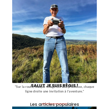
SALUT JE SUIS RÉGIS !
“Sur la route, chaque virage est une promesse, chaque
ligne droite une invitation à l’aventure.”
Les articles populaires