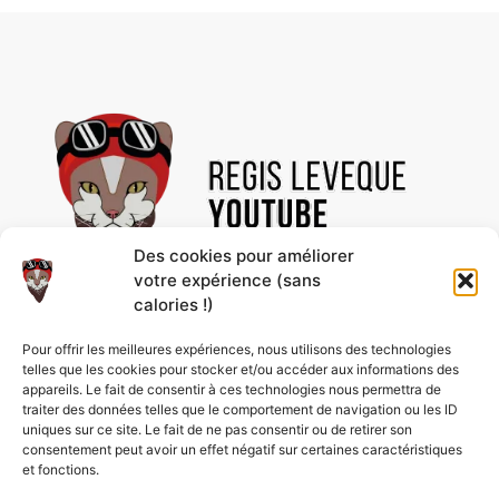
Des cookies pour améliorer
votre expérience (sans
calories !)
Découvre des vidéos uniques et des contenus
Pour offrir les meilleures expériences, nous utilisons des technologies
passionnants, rien que pour toi ! Abonne-toi à la
telles que les cookies pour stocker et/ou accéder aux informations des
chaîne pour ne rien rater et profiter de nos
appareils. Le fait de consentir à ces technologies nous permettra de
nouveautés en avant-première.
traiter des données telles que le comportement de navigation ou les ID
uniques sur ce site. Le fait de ne pas consentir ou de retirer son
consentement peut avoir un effet négatif sur certaines caractéristiques
et fonctions.