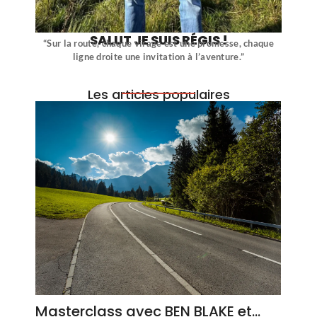
SALUT JE SUIS RÉGIS !
“Sur la route, chaque virage est une promesse, chaque
ligne droite une invitation à l’aventure.”
Les articles populaires
Masterclass avec BEN BLAKE et…