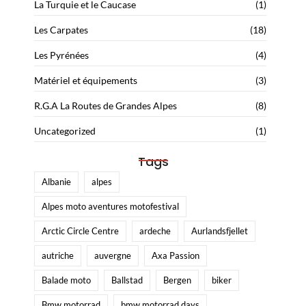
La Turquie et le Caucase
(1)
Les Carpates
(18)
Les Pyrénées
(4)
Matériel et équipements
(3)
R.G.A La Routes de Grandes Alpes
(8)
Uncategorized
(1)
Tags
Albanie
alpes
Alpes moto aventures motofestival
Arctic Circle Centre
ardeche
Aurlandsfjellet
autriche
auvergne
Axa Passion
Balade moto
Ballstad
Bergen
biker
Bmw motorrad
bmw motorrad days