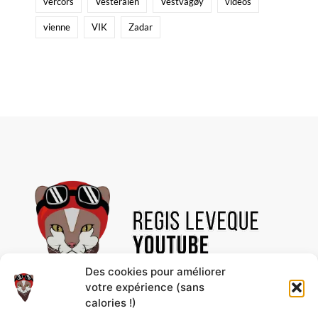
vercors
Vesterålen
Vestvågøy
videos
vienne
VIK
Zadar
Des cookies pour améliorer
votre expérience (sans
calories !)