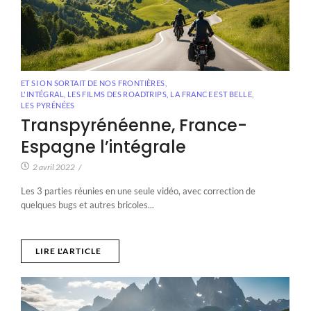
ET SI ON SORTAIT DE NOS FRONTIÈRES
,
L'INTÉGRAL, LES FILMS DES ROADTRIPS
,
LA FRANCE EST BELLE
,
LES PYRÉNÉES
Transpyrénéenne, France-
Espagne l’intégrale
2 avril 2022
/
Les 3 parties réunies en une seule vidéo, avec correction de
quelques bugs et autres bricoles...
LIRE L'ARTICLE