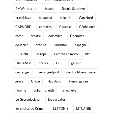
BMWmotorrad
bosnie
Bosnie Sarajevo
brastislava
budapest
bulgarie
Cap Nord
CAPNORD
carpates
Caucase
Céphalonie
corse
croatie
dolomites
Doomites
douanier
dracula
Durmitor
espagne
ESTONIE
europe
Femme en moto
film
FINLANDE
france
Fv55
garmin
Geiranger
Geirangerfjord
Gerlos Alpenstrasse
grece
Grèce
Haukland
Henningsvær
hongrie
Julien Tonuitti
la rochelle
Le Grossglockner
les carpates
les chutes de Krimml
LETTONIE
LITUANIE