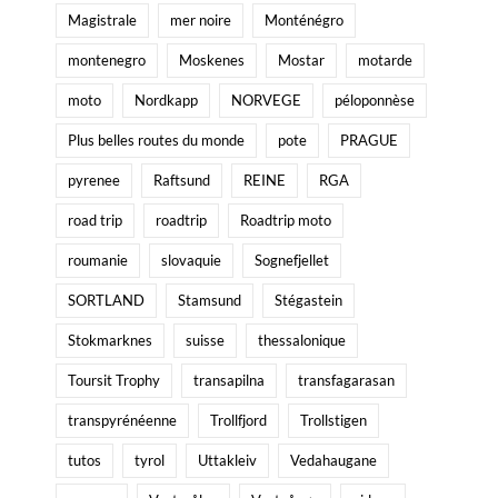
Magistrale
mer noire
Monténégro
montenegro
Moskenes
Mostar
motarde
moto
Nordkapp
NORVEGE
péloponnèse
Plus belles routes du monde
pote
PRAGUE
pyrenee
Raftsund
REINE
RGA
road trip
roadtrip
Roadtrip moto
roumanie
slovaquie
Sognefjellet
SORTLAND
Stamsund
Stégastein
Stokmarknes
suisse
thessalonique
Toursit Trophy
transapilna
transfagarasan
transpyrénéenne
Trollfjord
Trollstigen
tutos
tyrol
Uttakleiv
Vedahaugane