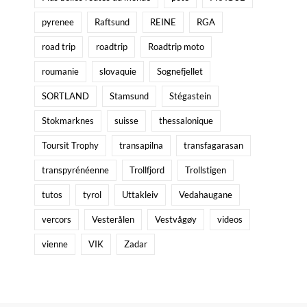
pyrenee
Raftsund
REINE
RGA
road trip
roadtrip
Roadtrip moto
roumanie
slovaquie
Sognefjellet
SORTLAND
Stamsund
Stégastein
Stokmarknes
suisse
thessalonique
Toursit Trophy
transapilna
transfagarasan
transpyrénéenne
Trollfjord
Trollstigen
tutos
tyrol
Uttakleiv
Vedahaugane
vercors
Vesterålen
Vestvågøy
videos
vienne
VIK
Zadar