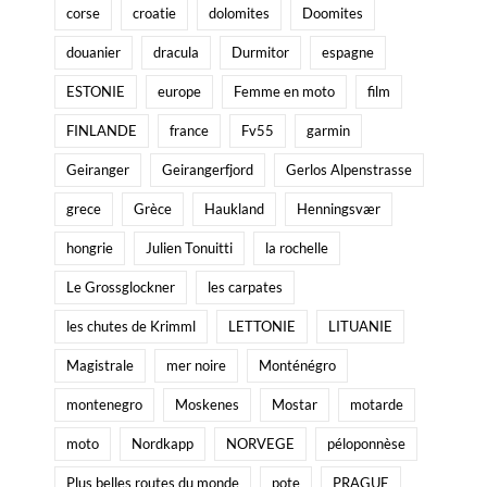
corse
croatie
dolomites
Doomites
douanier
dracula
Durmitor
espagne
ESTONIE
europe
Femme en moto
film
FINLANDE
france
Fv55
garmin
Geiranger
Geirangerfjord
Gerlos Alpenstrasse
grece
Grèce
Haukland
Henningsvær
hongrie
Julien Tonuitti
la rochelle
Le Grossglockner
les carpates
les chutes de Krimml
LETTONIE
LITUANIE
Magistrale
mer noire
Monténégro
montenegro
Moskenes
Mostar
motarde
moto
Nordkapp
NORVEGE
péloponnèse
Plus belles routes du monde
pote
PRAGUE