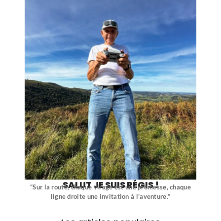
SALUT JE SUIS RÉGIS !
“Sur la route, chaque virage est une promesse, chaque
ligne droite une invitation à l’aventure.”