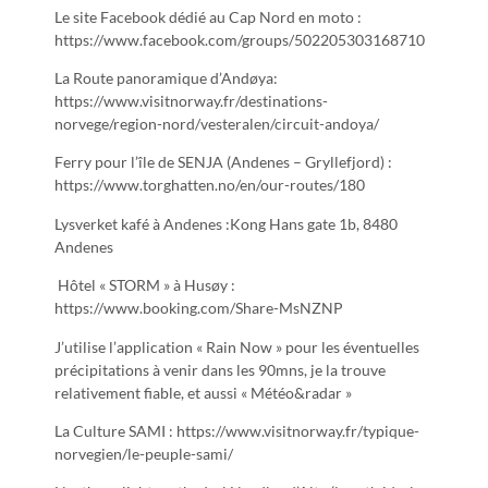
Le site Facebook dédié au Cap Nord en moto :
https://www.facebook.com/groups/502205303168710
La Route panoramique d’Andøya:
https://www.visitnorway.fr/destinations-
norvege/region-nord/vesteralen/circuit-andoya/
Ferry pour l’île de SENJA (Andenes – Gryllefjord) :
https://www.torghatten.no/en/our-routes/180
Lysverket kafé à Andenes :Kong Hans gate 1b, 8480
Andenes
Hôtel « STORM » à Husøy :
https://www.booking.com/Share-MsNZNP
J’utilise l’application « Rain Now » pour les éventuelles
précipitations à venir dans les 90mns, je la trouve
relativement fiable, et aussi « Météo&radar »
La Culture SAMI : https://www.visitnorway.fr/typique-
norvegien/le-peuple-sami/