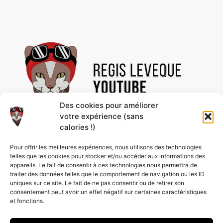
Des cookies pour améliorer
votre expérience (sans
calories !)
Découvre des vidéos uniques et des contenus
Pour offrir les meilleures expériences, nous utilisons des technologies
passionnants, rien que pour toi ! Abonne-toi à la
telles que les cookies pour stocker et/ou accéder aux informations des
chaîne pour ne rien rater et profiter de nos
appareils. Le fait de consentir à ces technologies nous permettra de
nouveautés en avant-première.
traiter des données telles que le comportement de navigation ou les ID
uniques sur ce site. Le fait de ne pas consentir ou de retirer son
consentement peut avoir un effet négatif sur certaines caractéristiques
et fonctions.