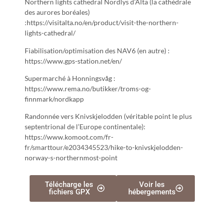
Northern lights cathedral Nordlys d’Alta (la cathédrale
des aurores boréales)
:https://visitalta.no/en/product/visit-the-northern-
lights-cathedral/
Fiabilisation/optimisation des NAV6 (en autre) :
https://www.gps-station.net/en/
Supermarché à Honningsvåg :
https://www.rema.no/butikker/troms-og-
finnmark/nordkapp
Randonnée vers Knivskjelodden (véritable point le plus
septentrional de l’Europe continentale):
https://www.komoot.com/fr-
fr/smarttour/e2034345523/hike-to-knivskjelodden-
norway-s-northernmost-point
Télécharge les
Voir les
fichiers GPX
hébergements