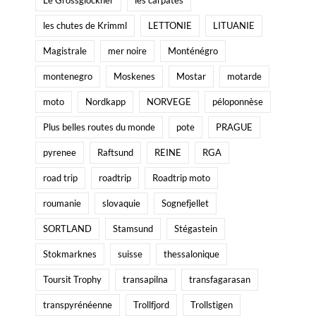
Le Grossglockner
les carpates
les chutes de Krimml
LETTONIE
LITUANIE
Magistrale
mer noire
Monténégro
montenegro
Moskenes
Mostar
motarde
moto
Nordkapp
NORVEGE
péloponnèse
Plus belles routes du monde
pote
PRAGUE
pyrenee
Raftsund
REINE
RGA
road trip
roadtrip
Roadtrip moto
roumanie
slovaquie
Sognefjellet
SORTLAND
Stamsund
Stégastein
Stokmarknes
suisse
thessalonique
Toursit Trophy
transapilna
transfagarasan
transpyrénéenne
Trollfjord
Trollstigen