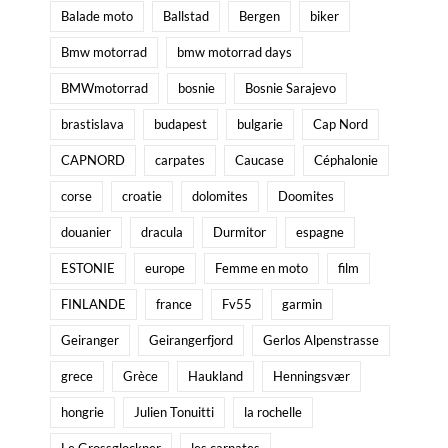
Balade moto
Ballstad
Bergen
biker
Bmw motorrad
bmw motorrad days
BMWmotorrad
bosnie
Bosnie Sarajevo
brastislava
budapest
bulgarie
Cap Nord
CAPNORD
carpates
Caucase
Céphalonie
corse
croatie
dolomites
Doomites
douanier
dracula
Durmitor
espagne
ESTONIE
europe
Femme en moto
film
FINLANDE
france
Fv55
garmin
Geiranger
Geirangerfjord
Gerlos Alpenstrasse
grece
Grèce
Haukland
Henningsvær
hongrie
Julien Tonuitti
la rochelle