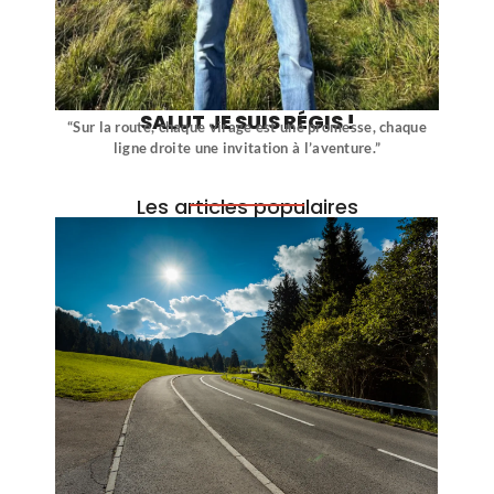
SALUT JE SUIS RÉGIS !
“Sur la route, chaque virage est une promesse, chaque
ligne droite une invitation à l’aventure.”
Les articles populaires