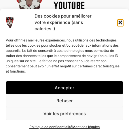
Des cookies pour améliorer
votre expérience (sans
calories !)
Découvre des vidéos uniques et des contenus
Pour offrir les meilleures expériences, nous utilisons des technologies
passionnants, rien que pour toi ! Abonne-toi à la
telles que les cookies pour stocker et/ou accéder aux informations des
chaîne pour ne rien rater et profiter de nos
appareils. Le fait de consentir à ces technologies nous permettra de
nouveautés en avant-première.
traiter des données telles que le comportement de navigation ou les ID
uniques sur ce site. Le fait de ne pas consentir ou de retirer son
consentement peut avoir un effet négatif sur certaines caractéristiques
et fonctions.
Accepter
Refuser
©
2026
RÉGIS LEVEQUE CRÉE AVEC AMOUR PAR
OCTOWEBDESIGN
Voir les préférences
Politique de confidentialité
Mentions légales
Politique de confidentialité
Mentions légales