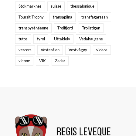
Stokmarknes
suisse
thessalonique
Toursit Trophy
transapilna
transfagarasan
transpyrénéenne
Trollfjord
Trollstigen
tutos
tyrol
Uttakleiv
Vedahaugane
vercors
Vesterålen
Vestvågøy
videos
vienne
VIK
Zadar