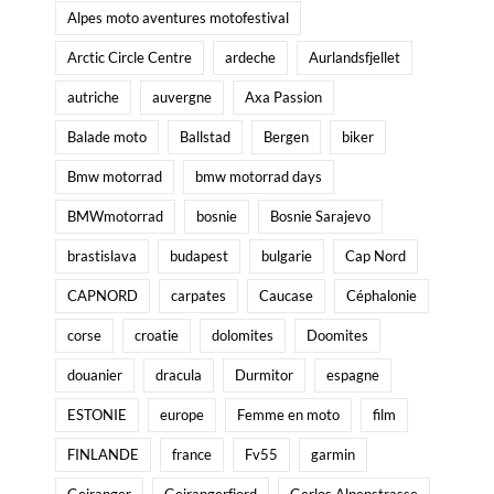
Alpes moto aventures motofestival
Arctic Circle Centre
ardeche
Aurlandsfjellet
autriche
auvergne
Axa Passion
Balade moto
Ballstad
Bergen
biker
Bmw motorrad
bmw motorrad days
BMWmotorrad
bosnie
Bosnie Sarajevo
brastislava
budapest
bulgarie
Cap Nord
CAPNORD
carpates
Caucase
Céphalonie
corse
croatie
dolomites
Doomites
douanier
dracula
Durmitor
espagne
ESTONIE
europe
Femme en moto
film
FINLANDE
france
Fv55
garmin
Geiranger
Geirangerfjord
Gerlos Alpenstrasse