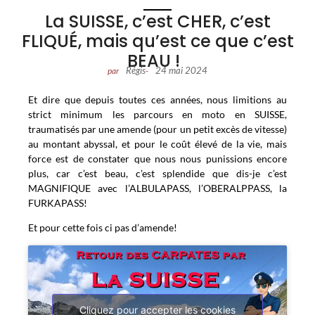
La SUISSE, c’est CHER, c’est
FLIQUÉ, mais qu’est ce que c’est
BEAU !
Régis
24 mai 2024
par
-
Et dire que depuis toutes ces années, nous limitions au
strict minimum les parcours en moto en SUISSE,
traumatisés par une amende (pour un petit excès de vitesse)
au montant abyssal, et pour le coût élevé de la vie, mais
force est de constater que nous nous punissions encore
plus, car c’est beau, c’est splendide que dis-je c’est
MAGNIFIQUE avec l’ALBULAPASS, l’OBERALPPASS, la
FURKAPASS!
Et pour cette fois ci pas d’amende!
Cliquez pour accepter les cookies