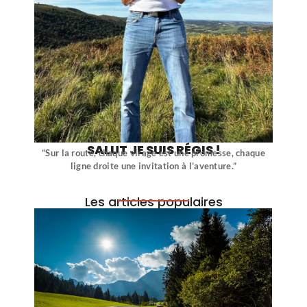
SALUT JE SUIS RÉGIS !
“Sur la route, chaque virage est une promesse, chaque
ligne droite une invitation à l’aventure.”
Les articles populaires