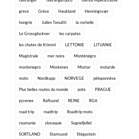
grece
Grèce
Haukland
Henningsvær
hongrie
Julien Tonuitti
la rochelle
Le Grossglockner
les carpates
les chutes de Krimml
LETTONIE
LITUANIE
Magistrale
mer noire
Monténégro
montenegro
Moskenes
Mostar
motarde
moto
Nordkapp
NORVEGE
péloponnèse
Plus belles routes du monde
pote
PRAGUE
pyrenee
Raftsund
REINE
RGA
road trip
roadtrip
Roadtrip moto
roumanie
slovaquie
Sognefjellet
SORTLAND
Stamsund
Stégastein