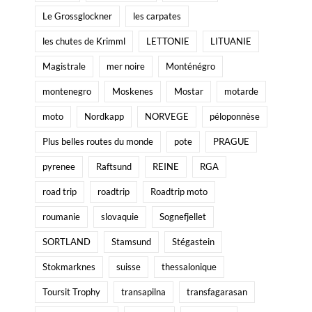
Le Grossglockner
les carpates
les chutes de Krimml
LETTONIE
LITUANIE
Magistrale
mer noire
Monténégro
montenegro
Moskenes
Mostar
motarde
moto
Nordkapp
NORVEGE
péloponnèse
Plus belles routes du monde
pote
PRAGUE
pyrenee
Raftsund
REINE
RGA
road trip
roadtrip
Roadtrip moto
roumanie
slovaquie
Sognefjellet
SORTLAND
Stamsund
Stégastein
Stokmarknes
suisse
thessalonique
Toursit Trophy
transapilna
transfagarasan