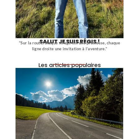
SALUT JE SUIS RÉGIS !
“Sur la route, chaque virage est une promesse, chaque
ligne droite une invitation à l’aventure.”
Les articles populaires