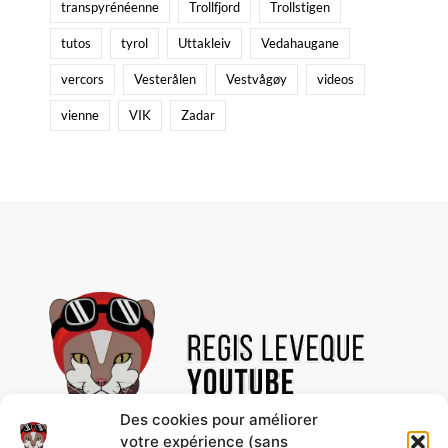
transpyrénéenne
Trollfjord
Trollstigen
tutos
tyrol
Uttakleiv
Vedahaugane
vercors
Vesterålen
Vestvågøy
videos
vienne
VIK
Zadar
Des cookies pour améliorer
votre expérience (sans