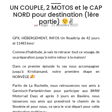
UN COUPLE, 2 MOTOS et le CAP
NORD pour destination (1ère
partie)
✌
Régis
25 décembre 2025
par
-
GPX, HÉBERGEMENT, INFOS Un Roadtrip de 42 jours
et 11483 kms!
Comme d’habitude, je vais te retracer tout ce voyage, de
sa préparation jusqu’à notre retour à la maison!
Dans ce premier épisode tu vas nous accompagner
jusqu’à Kristiansand, notre première étape en
NORVÈGE
!
Partis de La Rochelle, nous retrouverons nos amis à
Garmisch-Partenkirchen pour participer aux BMW
Motorrad Days et après 3 jours en Bavière, nous
laisserons nos amis qui prendront le chemin de la
Slovénie et pour nous, ce sera le vrai départ pour cette
destination mythique :