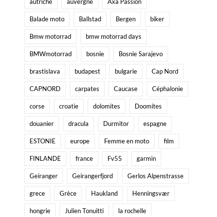
autriche
auvergne
Axa Passion
Balade moto
Ballstad
Bergen
biker
Bmw motorrad
bmw motorrad days
BMWmotorrad
bosnie
Bosnie Sarajevo
brastislava
budapest
bulgarie
Cap Nord
CAPNORD
carpates
Caucase
Céphalonie
corse
croatie
dolomites
Doomites
douanier
dracula
Durmitor
espagne
ESTONIE
europe
Femme en moto
film
FINLANDE
france
Fv55
garmin
Geiranger
Geirangerfjord
Gerlos Alpenstrasse
grece
Grèce
Haukland
Henningsvær
hongrie
Julien Tonuitti
la rochelle