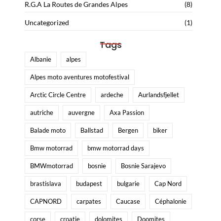
R.G.A La Routes de Grandes Alpes
(8)
Uncategorized
(1)
Tags
Albanie
alpes
Alpes moto aventures motofestival
Arctic Circle Centre
ardeche
Aurlandsfjellet
autriche
auvergne
Axa Passion
Balade moto
Ballstad
Bergen
biker
Bmw motorrad
bmw motorrad days
BMWmotorrad
bosnie
Bosnie Sarajevo
brastislava
budapest
bulgarie
Cap Nord
CAPNORD
carpates
Caucase
Céphalonie
corse
croatie
dolomites
Doomites