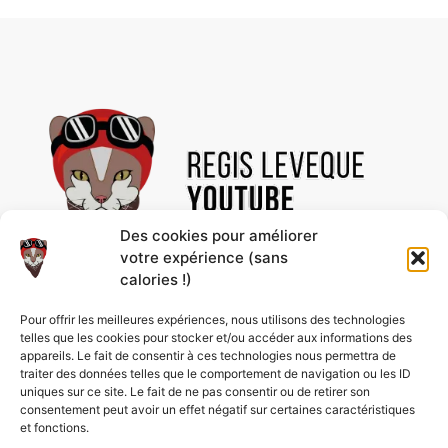
Des cookies pour améliorer
votre expérience (sans
calories !)
Découvre des vidéos uniques et des contenus
Pour offrir les meilleures expériences, nous utilisons des technologies
passionnants, rien que pour toi ! Abonne-toi à la
telles que les cookies pour stocker et/ou accéder aux informations des
chaîne pour ne rien rater et profiter de nos
appareils. Le fait de consentir à ces technologies nous permettra de
nouveautés en avant-première.
traiter des données telles que le comportement de navigation ou les ID
uniques sur ce site. Le fait de ne pas consentir ou de retirer son
consentement peut avoir un effet négatif sur certaines caractéristiques
et fonctions.