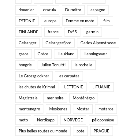
douanier
dracula
Durmitor
espagne
ESTONIE
europe
Femme en moto
film
FINLANDE
france
Fv55
garmin
Geiranger
Geirangerfjord
Gerlos Alpenstrasse
grece
Grèce
Haukland
Henningsvær
hongrie
Julien Tonuitti
la rochelle
Le Grossglockner
les carpates
les chutes de Krimml
LETTONIE
LITUANIE
Magistrale
mer noire
Monténégro
montenegro
Moskenes
Mostar
motarde
moto
Nordkapp
NORVEGE
péloponnèse
Plus belles routes du monde
pote
PRAGUE