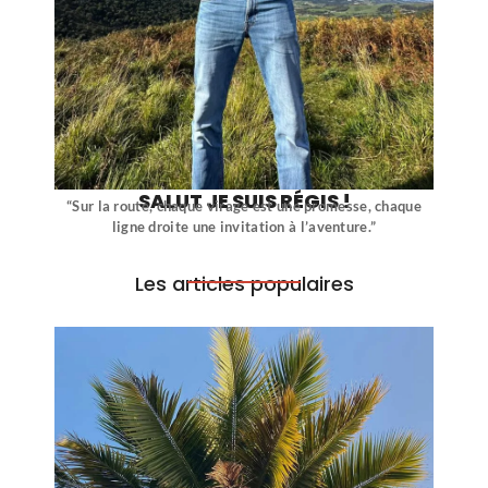
SALUT JE SUIS RÉGIS !
“Sur la route, chaque virage est une promesse, chaque
ligne droite une invitation à l’aventure.”
Les articles populaires