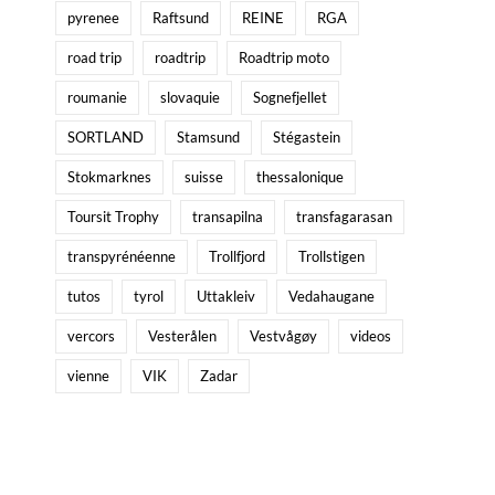
pyrenee
Raftsund
REINE
RGA
road trip
roadtrip
Roadtrip moto
roumanie
slovaquie
Sognefjellet
SORTLAND
Stamsund
Stégastein
Stokmarknes
suisse
thessalonique
Toursit Trophy
transapilna
transfagarasan
transpyrénéenne
Trollfjord
Trollstigen
tutos
tyrol
Uttakleiv
Vedahaugane
vercors
Vesterålen
Vestvågøy
videos
vienne
VIK
Zadar